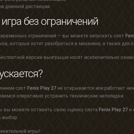
на длинной дистанции.
 игра без ограничений
временных ограничений — вы можете запускать слот
Fen
ков, которые хотят разобраться в механике, а также для
 бесплатной версии выигрыши носят исключительно ознак
ускается?
ичинам слот
Fenix Play 27
не открывается или работает не
раемся оперативно устранить технические неполадки.
ы вы можете оставить свою оценку слота
Fenix Play 27
и 
ь выбор.
екательной игры!