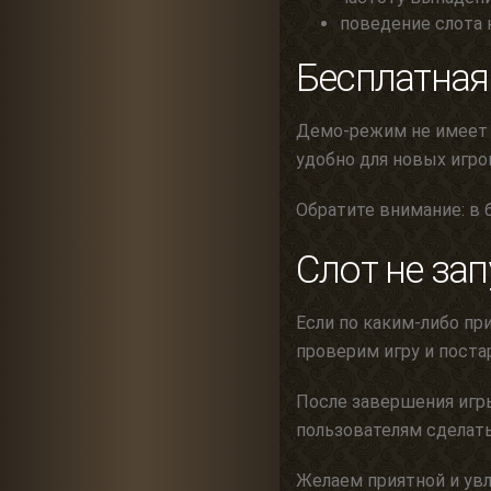
поведение слота 
Бесплатная
Демо-режим не имеет 
удобно для новых игро
Обратите внимание: в
Слот не зап
Если по каким-либо пр
проверим игру и поста
После завершения игр
пользователям сделат
Желаем приятной и увл