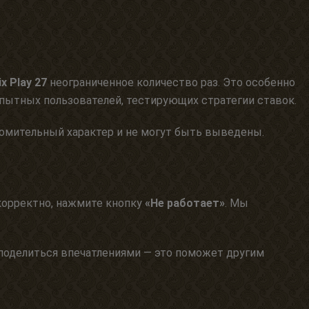
ix Play 27
неограниченное количество раз. Это особенно
 опытных пользователей, тестирующих стратегии ставок.
омительный характер и не могут быть выведены.
корректно, нажмите кнопку
«Не работает»
. Мы
поделиться впечатлениями — это поможет другим