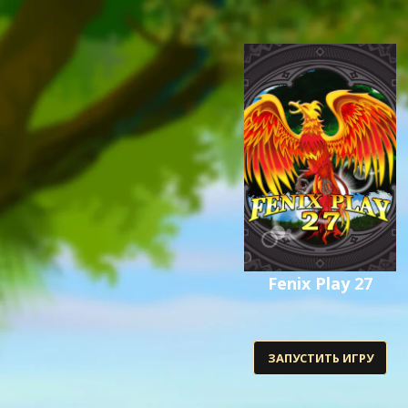
Fenix Play 27
ЗАПУСТИТЬ ИГРУ