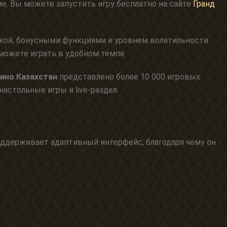
. Вы можете запустить игру бесплатно на сайте
Гранд
кой, бонусными функциями и уровнем волатильности.
можете играть в удобном темпе.
зино Казахстан
представлено более 10 000 игровых
астольные игры и live-раздел.
оддерживает адаптивный интерфейс, благодаря чему он