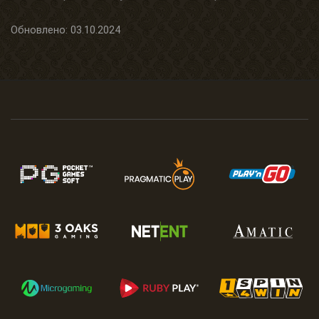
Обновлено:
03.10.2024