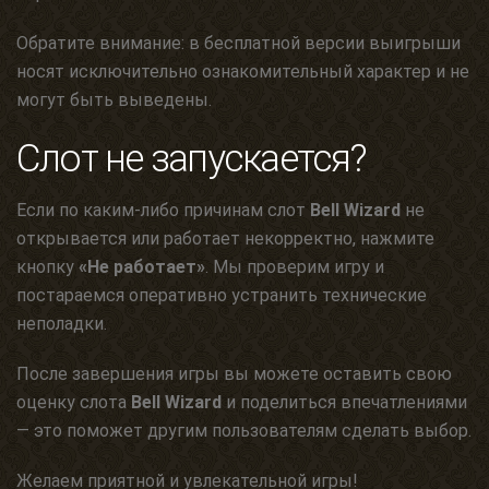
Обратите внимание: в бесплатной версии выигрыши
носят исключительно ознакомительный характер и не
могут быть выведены.
Слот не запускается?
Если по каким-либо причинам слот
Bell Wizard
не
открывается или работает некорректно, нажмите
кнопку
«Не работает»
. Мы проверим игру и
постараемся оперативно устранить технические
неполадки.
После завершения игры вы можете оставить свою
оценку слота
Bell Wizard
и поделиться впечатлениями
— это поможет другим пользователям сделать выбор.
Желаем приятной и увлекательной игры!