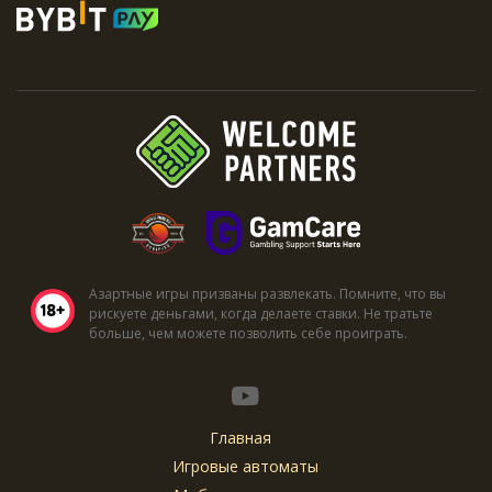
Азартные игры призваны развлекать. Помните, что вы
рискуете деньгами, когда делаете ставки. Не тратьте
больше, чем можете позволить себе проиграть.
Главная
Игровые автоматы