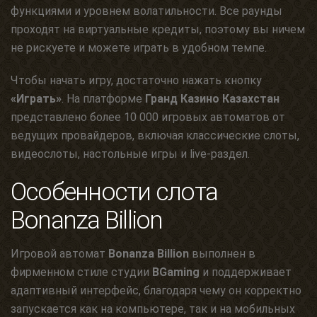
функциями и уровнем волатильности. Все раунды
проходят на виртуальные кредиты, поэтому вы ничем
не рискуете и можете играть в удобном темпе.
Чтобы начать игру, достаточно нажать кнопку
«Играть»
. На платформе
Гранд Казино Казахстан
представлено более 10 000 игровых автоматов от
ведущих провайдеров, включая классические слоты,
видеослоты, настольные игры и live-раздел.
Особенности слота
Bonanza Billion
Игровой автомат
Bonanza Billion
выполнен в
фирменном стиле студии
BGaming
и поддерживает
адаптивный интерфейс, благодаря чему он корректно
запускается как на компьютере, так и на мобильных