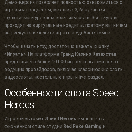
Демо-версия позволяет полностью ознакомиться с
игровым процессом, механикой, бонусными
функциями и уровнем волатильности. Все раунды
проходят на виртуальные кредиты, поэтому вы ничем
не рискуете и можете играть в удобном темпе.
Чтобы начать игру, достаточно нажать кнопку
«Играть»
. На платформе
Гранд Казино Казахстан
представлено более 10 000 игровых автоматов от
ведущих провайдеров, включая классические слоты,
видеослоты, настольные игры и live-раздел.
Особенности слота Speed
Heroes
Игровой автомат
Speed Heroes
выполнен в
фирменном стиле студии
Red Rake Gaming
и