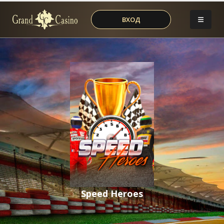
ВХОД
Speed Heroes