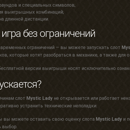
раундов и специальных символов;
ия выигрышных комбинаций;
на длинной дистанции.
 игра без ограничений
временных ограничений — вы можете запускать слот
Mys
ков, которые хотят разобраться в механике, а также для
 бесплатной версии выигрыши носят исключительно ознак
ускается?
ичинам слот
Mystic Lady
не открывается или работает нек
еративно устранить технические неполадки.
ы вы можете оставить свою оценку слота
Mystic Lady
и п
ь выбор.