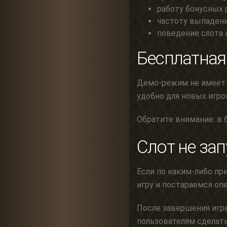
работу бонусных 
частоту выпаден
поведение слота 
Бесплатная
Демо-режим не имеет 
удобно для новых игро
Обратите внимание: в
Слот не зап
Если по каким-либо пр
игру и постараемся оп
После завершения игр
пользователям сделат