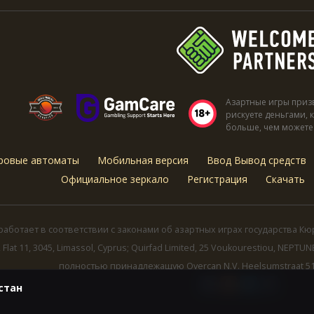
Азартные игры призв
рискуете деньгами, к
больше, чем можете 
ровые автоматы
Мобильная версия
Ввод Вывод средств
Официальное зеркало
Регистрация
Скачать
работает в соответствии с законами об азартных играх государства Кюра
Flat 11, 3045, Limassol, Cyprus; Quirfad Limited, 25 Voukourestiou, NEPTUNE
полностью принадлежащую Overcan N.V. Heelsumstraat 51,
стан