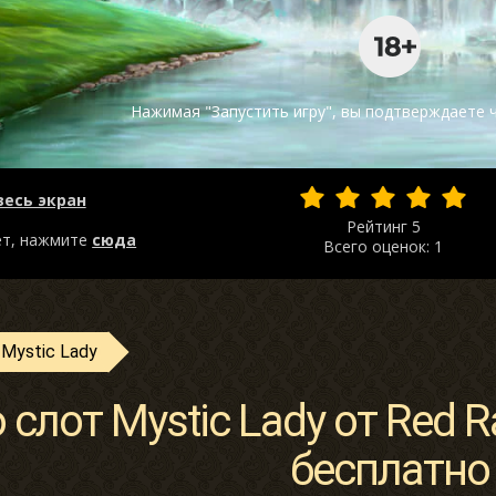
Нажимая "Запустить игру", вы подтверждаете ч
весь экран
Рейтинг
5
ет, нажмите
сюда
Всего оценок:
1
Mystic Lady
слот Mystic Lady от Red 
бесплатно