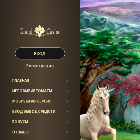
ВХОД
Регистрация
ГЛАВНАЯ
ИГРОВЫЕ АВТОМАТЫ
МОБИЛЬНАЯ ВЕРСИЯ
ВВОД ВЫВОД СРЕДСТВ
БОНУСЫ
ОТЗЫВЫ