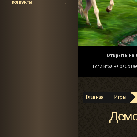
КОНТАКТЫ
Открыть на 
Если игра не работа
Главная
Игры
Демо 