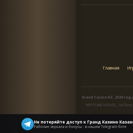
Главная
Иг
Grand Casino KZ, 2026 год
NEPTUNE HOUSE, 1st floor, 
Не потеряйте доступ к Гранд Казино Казах
Рабочие зеркала и бонусы - в нашем Telegram-боте