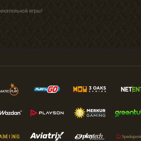
екательной игры!