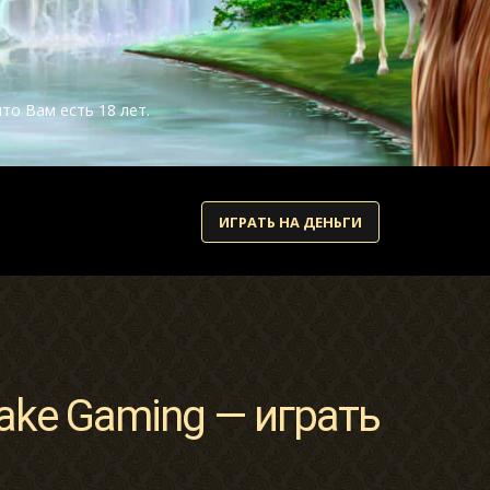
то Вам есть 18 лет.
ИГРАТЬ НА ДЕНЬГИ
Rake Gaming — играть