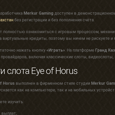
азработчика
Merkur Gaming
доступен в демонстрационном
захстан
без регистрации и без пополнения счёта.
т полностью ознакомиться с игровым процессом, механи
а виртуальные кредиты, поэтому вы ничем не рискуете и 
статочно нажать кнопку
«Играть»
. На платформе
Гранд Ка
провайдеров, включая классические слоты, видеослоты, н
 слота Eye of Horus
of Horus
выполнен в фирменном стиле студии
Merkur Gam
ускается как на компьютере, так и на мобильных устройст
те изучить:
у выплат;