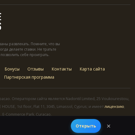
аны развлекать. Помните, что вы
огда делаете ставки. Не тратьте
позволить себе проиграть.
Бонусы
Отзывы
Контакты
Карта сайта
Партнерская программа
сао. Оператором сайта является Nadontil Limited, 25 Voukourestiou,
 HOUSE, 1st floor, Flat 11, 3045, Limassol, Cyprus; и имеет
лицензию
,
 E-Commerce Park, Curacao.
✕
Открыть