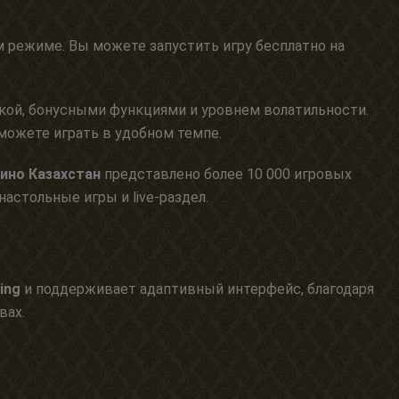
 режиме. Вы можете запустить игру бесплатно на
кой, бонусными функциями и уровнем волатильности.
можете играть в удобном темпе.
зино Казахстан
представлено более 10 000 игровых
астольные игры и live-раздел.
ing
и поддерживает адаптивный интерфейс, благодаря
вах.