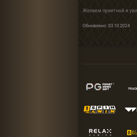
Желаем приятной и увл
Обновлено:
03.10.2024