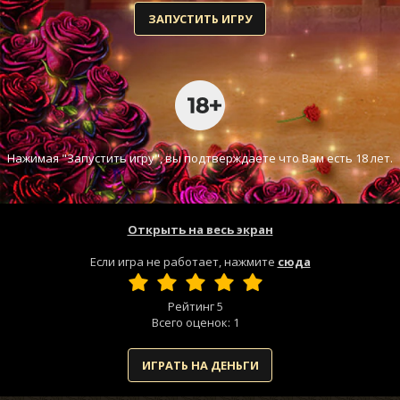
ЗАПУСТИТЬ ИГРУ
Нажимая "Запустить игру", вы подтверждаете что Вам есть 18 лет.
Открыть на весь экран
Если игра не работает, нажмите
сюда
Рейтинг
5
Всего оценок:
1
ИГРАТЬ НА ДЕНЬГИ