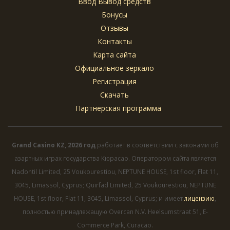
Ввод Вывод средств
Бонусы
Отзывы
Контакты
Карта сайта
Официальное зеркало
Регистрация
Скачать
Партнерская программа
Grand Casino KZ, 2026 год
работает в соответствии с законами об
азартных играх государства Кюрасао. Оператором сайта является
Nadontil Limited, 25 Voukourestiou, NEPTUNE HOUSE, 1st floor, Flat 11,
3045, Limassol, Cyprus; Quirfad Limited, 25 Voukourestiou, NEPTUNE
HOUSE, 1st floor, Flat 11, 3045, Limassol, Cyprus; и имеет
лицензию
,
полностью принадлежащую Overcan N.V. Heelsumstraat 51, E-
Commerce Park, Curacao.