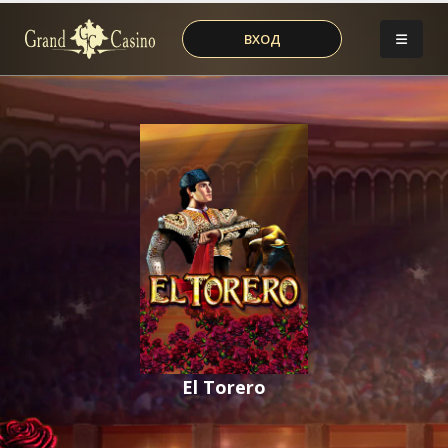
ВХОД
El Torero