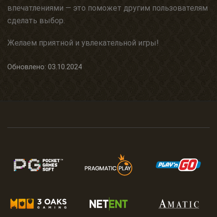
впечатлениями — это поможет другим пользователям
сделать выбор.
Желаем приятной и увлекательной игры!
Обновлено:
03.10.2024