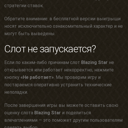
стратегии ставок.
Обратите внимание: в бесплатной версии выигрыши
носят исключительно ознакомительный характер и не
могут быть выведены.
Слот не запускается?
Если по каким-либо причинам слот
Blazing Star
не
открывается или работает некорректно, нажмите
кнопку
«Не работает»
. Мы проверим игру и
постараемся оперативно устранить технические
неполадки.
После завершения игры вы можете оставить свою
оценку слота
Blazing Star
и поделиться
впечатлениями — это поможет другим пользователям
сделать выбор.