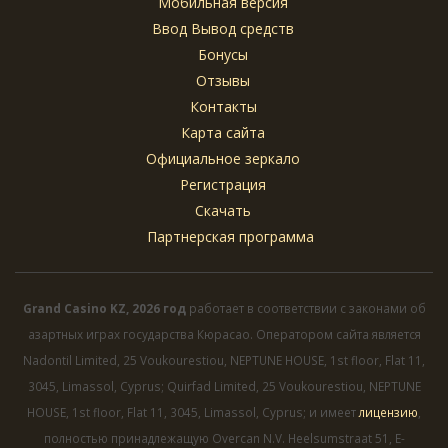
Мобильная версия
Ввод Вывод средств
Бонусы
Отзывы
Контакты
Карта сайта
Официальное зеркало
Регистрация
Скачать
Партнерская программа
Grand Casino KZ, 2026 год
работает в соответствии с законами об
азартных играх государства Кюрасао. Оператором сайта является
Nadontil Limited, 25 Voukourestiou, NEPTUNE HOUSE, 1st floor, Flat 11,
3045, Limassol, Cyprus; Quirfad Limited, 25 Voukourestiou, NEPTUNE
HOUSE, 1st floor, Flat 11, 3045, Limassol, Cyprus; и имеет
лицензию
,
полностью принадлежащую Overcan N.V. Heelsumstraat 51, E-