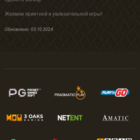
Желаем приятной и увлекательной игры!
Обновлено:
03.10.2024