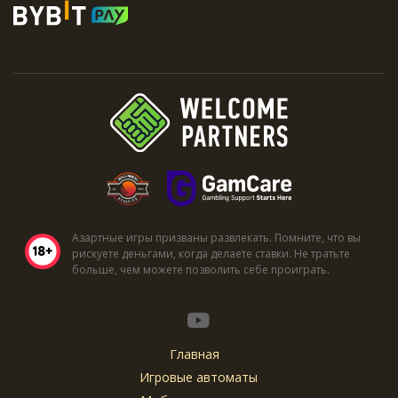
Азартные игры призваны развлекать. Помните, что вы
рискуете деньгами, когда делаете ставки. Не тратьте
больше, чем можете позволить себе проиграть.
Главная
Игровые автоматы