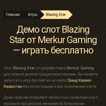
Главная
Игры
Blazing Star
Демо слот Blazing
Star от Merkur Gaming
— играть бесплатно
Слот
Blazing Star
от разработчика
Merkur Gaming
доступен в демонстрационном режиме. Вы можете
запустить игру бесплатно на сайте
Гранд Казино
Казахстан
без регистрации и без пополнения счёта.
Демо-версия позволяет полностью ознакомиться с
игровым процессом, механикой, бонусными