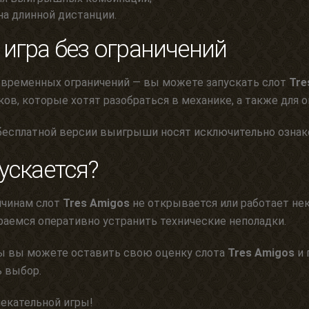
на длинной дистанции.
 игра без ограничений
временных ограничений — вы можете запускать слот
Tre
ков, которые хотят разобраться в механике, а также для
 бесплатной версии выигрыши носят исключительно ознак
ускается?
ичинам слот
Tres Amigos
не открывается или работает не
раемся оперативно устранить технические неполадки.
ы вы можете оставить свою оценку слота
Tres Amigos
и 
ь выбор.
екательной игры!