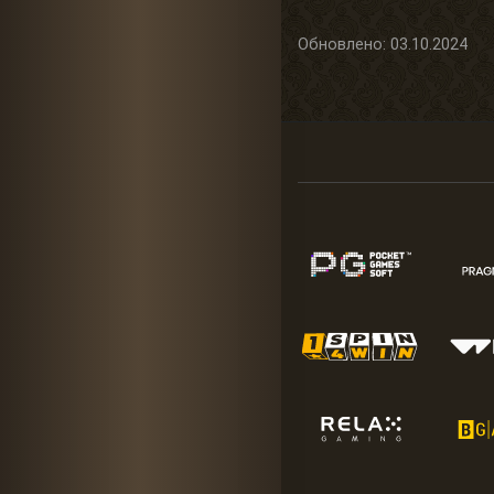
Обновлено:
03.10.2024