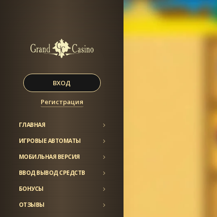
ВХОД
Регистрация
ГЛАВНАЯ
ИГРОВЫЕ АВТОМАТЫ
МОБИЛЬНАЯ ВЕРСИЯ
ВВОД ВЫВОД СРЕДСТВ
БОНУСЫ
ОТЗЫВЫ