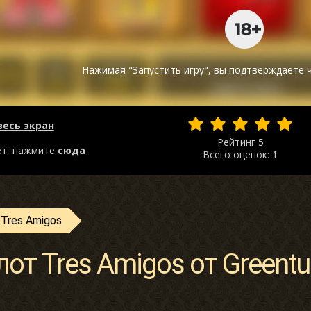
Нажимая "Запустить игру", вы подтверждаете ч
весь экран
Рейтинг
5
ет, нажмите
сюда
Всего оценок:
1
Tres Amigos
от Tres Amigos от Greent