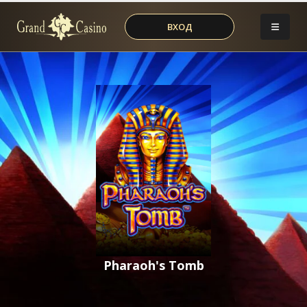
ВХОД
Pharaoh's Tomb