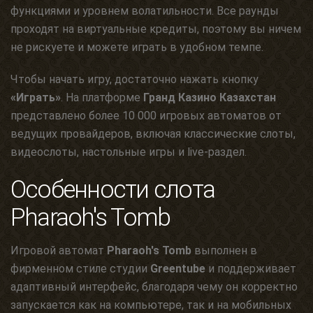
функциями и уровнем волатильности. Все раунды
проходят на виртуальные кредиты, поэтому вы ничем
не рискуете и можете играть в удобном темпе.
Чтобы начать игру, достаточно нажать кнопку
«Играть»
. На платформе
Гранд Казино Казахстан
представлено более 10 000 игровых автоматов от
ведущих провайдеров, включая классические слоты,
видеослоты, настольные игры и live-раздел.
Особенности слота
Pharaoh's Tomb
Игровой автомат
Pharaoh's Tomb
выполнен в
фирменном стиле студии
Greentube
и поддерживает
адаптивный интерфейс, благодаря чему он корректно
запускается как на компьютере, так и на мобильных