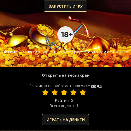
ЗАПУСТИТЬ ИГРУ
Нажимая "Запустить игру", вы подтверждаете что Вам есть 18 лет.
Открыть на весь экран
Если игра не работает, нажмите
сюда
Рейтинг
5
Всего оценок:
1
ИГРАТЬ НА ДЕНЬГИ