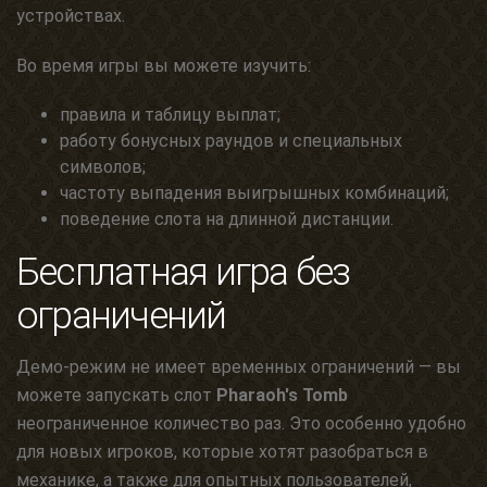
устройствах.
Во время игры вы можете изучить:
правила и таблицу выплат;
работу бонусных раундов и специальных
символов;
частоту выпадения выигрышных комбинаций;
поведение слота на длинной дистанции.
Бесплатная игра без
ограничений
Демо-режим не имеет временных ограничений — вы
можете запускать слот
Pharaoh's Tomb
неограниченное количество раз. Это особенно удобно
для новых игроков, которые хотят разобраться в
механике, а также для опытных пользователей,