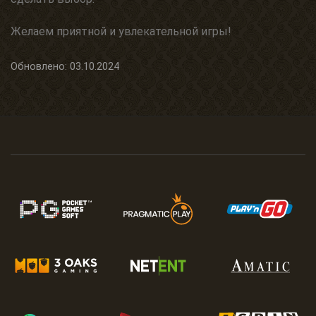
Желаем приятной и увлекательной игры!
Обновлено:
03.10.2024