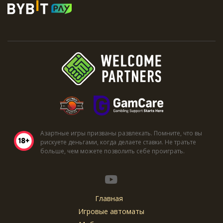
Азартные игры призваны развлекать. Помните, что вы
рискуете деньгами, когда делаете ставки. Не тратьте
больше, чем можете позволить себе проиграть.
Главная
Игровые автоматы