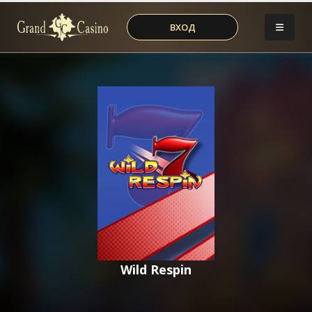
ВХОД
Wild Respin