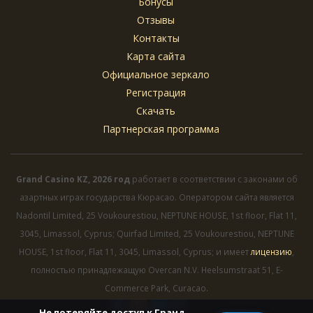
Бонусы
Отзывы
Контакты
Карта сайта
Официальное зеркало
Регистрация
Скачать
Партнерская программа
Grand Casino KZ, 2026 год
работает в соответствии с законами об
азартных играх государства Кюрасао. Оператором сайта является
Nadontil Limited, 25 Voukourestiou, NEPTUNE HOUSE, 1st floor, Flat 11,
3045, Limassol, Cyprus; Quirfad Limited, 25 Voukourestiou, NEPTUNE
HOUSE, 1st floor, Flat 11, 3045, Limassol, Cyprus; и имеет
лицензию
,
полностью принадлежащую Overcan N.V. Heelsumstraat 51, E-
Commerce Park, Curacao.
Не потеряйте доступ к Гранд