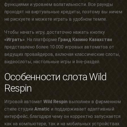
функциями и уровнем волатильности. Все раунды
проходят на виртуальные кредиты, поэтому вы ничем
не рискуете и можете играть в удобном темпе.
Чтобы начать игру, достаточно нажать кнопку
«Играть»
. На платформе
Гранд Казино Казахстан
представлено более 10 000 игровых автоматов от
ведущих провайдеров, включая классические слоты,
видеослоты, настольные игры и live-раздел.
Особенности слота Wild
Respin
Игровой автомат
Wild Respin
выполнен в фирменном
стиле студии
Amatic
и поддерживает адаптивный
интерфейс, благодаря чему он корректно запускается
как на компьютере, так и на мобильных устройствах.