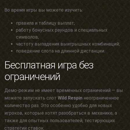
Во время игры вы можете изучить:
правила и таблицу выплат;
работу бонусных раундов и специальных
символов;
частоту выпадения выигрышных комбинаций;
поведение слота на длинной дистанции.
Бесплатная игра без
ограничений
Демо-режим не имеет временных ограничений — вы
можете запускать слот
Wild Respin
неограниченное
количество раз. Это особенно удобно для новых
игроков, которые хотят разобраться в механике, а
также для опытных пользователей, тестирующих
стратегии ставок.