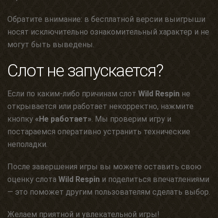
Обратите внимание: в бесплатной версии выигрыши
носят исключительно ознакомительный характер и не
могут быть выведены.
Слот не запускается?
Если по каким-либо причинам слот
Wild Respin
не
открывается или работает некорректно, нажмите
кнопку
«Не работает»
. Мы проверим игру и
постараемся оперативно устранить технические
неполадки.
После завершения игры вы можете оставить свою
оценку слота
Wild Respin
и поделиться впечатлениями
— это поможет другим пользователям сделать выбор.
Желаем приятной и увлекательной игры!