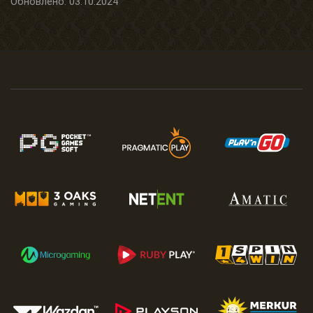
Обновлено:
03.10.2024