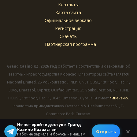
Контакты
Карта сайта
Официальное зеркало
Регистрация
Скачать
Партнерская программа
Grand Casino KZ, 2026 год
работает в соответствии с законами об
азартных играх государства Кюрасао. Оператором сайта является
Nadontil Limited, 25 Voukourestiou, NEPTUNE HOUSE, 1st floor, Flat 11,
3045, Limassol, Cyprus; Quirfad Limited, 25 Voukourestiou, NEPTUNE
HOUSE, 1st floor, Flat 11, 3045, Limassol, Cyprus; и имеет
лицензию
,
полностью принадлежащую Overcan N.V. Heelsumstraat 51, E-
Commerce Park, Curacao.
Не потеряйте доступ к Гранд
Казино Казахстан
© 2026 All rights reserved.
✕
Открыть
Рабочие зеркала и бонусы - в нашем