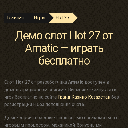
Главная
Игры
Hot 27
Демо слот Hot 27 от
Amatic — играть
бесплатно
Слот
Hot 27
от разработчика
Amatic
доступен в
демонстрационном режиме. Вы можете запустить
игру бесплатно на сайте
Гранд Казино Казахстан
без
регистрации и без пополнения счёта.
Демо-версия позволяет полностью ознакомиться с
игровым процессом, механикой, бонусными