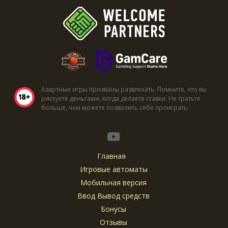
Азартные игры призваны развлекать. Помните, что вы
рискуете деньгами, когда делаете ставки. Не тратьте
больше, чем можете позволить себе проиграть.
Главная
Игровые автоматы
Мобильная версия
Ввод Вывод средств
Бонусы
Отзывы