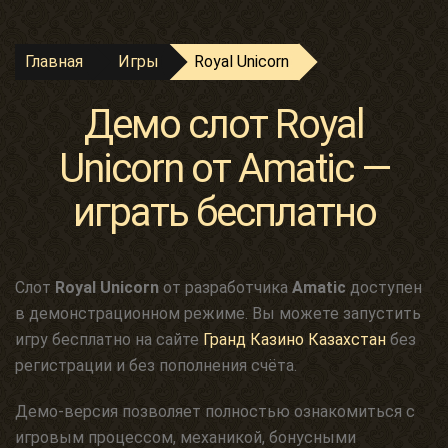
Главная
Игры
Royal Unicorn
Демо слот Royal
Unicorn от Amatic —
играть бесплатно
Слот
Royal Unicorn
от разработчика
Amatic
доступен
в демонстрационном режиме. Вы можете запустить
игру бесплатно на сайте
Гранд Казино Казахстан
без
регистрации и без пополнения счёта.
Демо-версия позволяет полностью ознакомиться с
игровым процессом, механикой, бонусными