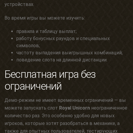
устройствах.
Во время игры вы можете изучить:
правила и таблицу выплат;
работу бонусных раундов и специальных
символов;
частоту выпадения выигрышных комбинаций;
поведение слота на длинной дистанции.
Бесплатная игра без
ограничений
Демо-режим не имеет временных ограничений — вы
можете запускать слот
Royal Unicorn
неограниченное
количество раз. Это особенно удобно для новых
игроков, которые хотят разобраться в механике, а
также для опытных пользователей, тестирующих