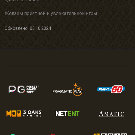
Желаем приятной и увлекательной игры!
Обновлено:
03.10.2024