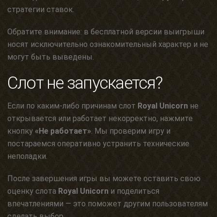
стратегии ставок.
Обратите внимание: в бесплатной версии выигрыши
носят исключительно ознакомительный характер и не
могут быть выведены.
Слот не запускается?
Если по каким-либо причинам слот
Royal Unicorn
не
открывается или работает некорректно, нажмите
кнопку
«Не работает»
. Мы проверим игру и
постараемся оперативно устранить технические
неполадки.
После завершения игры вы можете оставить свою
оценку слота
Royal Unicorn
и поделиться
впечатлениями — это поможет другим пользователям
сделать выбор.