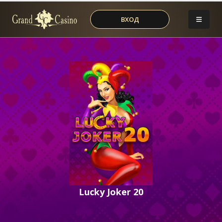
ВХОД
Lucky Joker 20