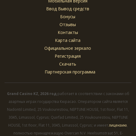
Мобильная версия
Ввод Вывод средств
Бонусы
Отзывы
Контакты
Карта сайта
Официальное зеркало
Регистрация
Скачать
Партнерская программа
Grand Casino KZ, 2026 год
работает в соответствии с законами об
азартных играх государства Кюрасао. Оператором сайта является
Nadontil Limited, 25 Voukourestiou, NEPTUNE HOUSE, 1st floor, Flat 11,
3045, Limassol, Cyprus; Quirfad Limited, 25 Voukourestiou, NEPTUNE
HOUSE, 1st floor, Flat 11, 3045, Limassol, Cyprus; и имеет
лицензию
,
полностью принадлежащую Overcan N.V. Heelsumstraat 51, E-