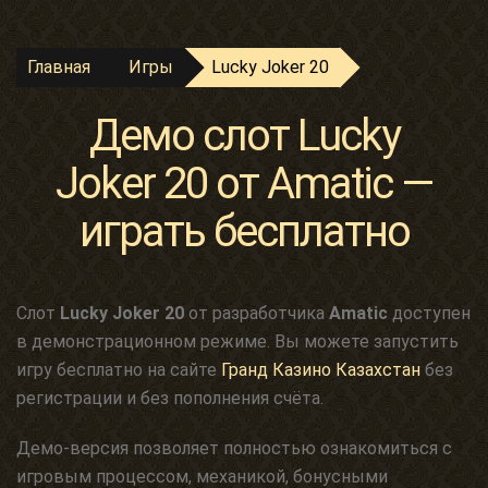
Главная
Игры
Lucky Joker 20
Демо слот Lucky
Joker 20 от Amatic —
играть бесплатно
Слот
Lucky Joker 20
от разработчика
Amatic
доступен
в демонстрационном режиме. Вы можете запустить
игру бесплатно на сайте
Гранд Казино Казахстан
без
регистрации и без пополнения счёта.
Демо-версия позволяет полностью ознакомиться с
игровым процессом, механикой, бонусными