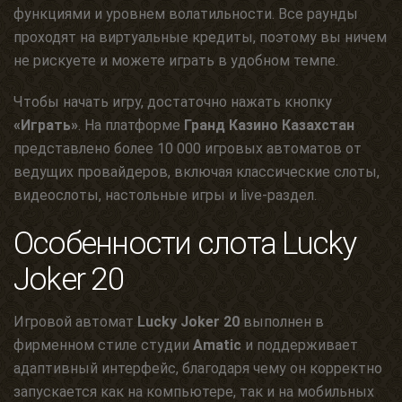
функциями и уровнем волатильности. Все раунды
проходят на виртуальные кредиты, поэтому вы ничем
не рискуете и можете играть в удобном темпе.
Чтобы начать игру, достаточно нажать кнопку
«Играть»
. На платформе
Гранд Казино Казахстан
представлено более 10 000 игровых автоматов от
ведущих провайдеров, включая классические слоты,
видеослоты, настольные игры и live-раздел.
Особенности слота Lucky
Joker 20
Игровой автомат
Lucky Joker 20
выполнен в
фирменном стиле студии
Amatic
и поддерживает
адаптивный интерфейс, благодаря чему он корректно
запускается как на компьютере, так и на мобильных