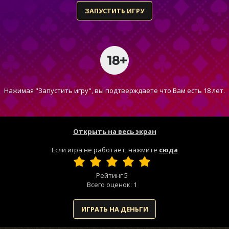
ЗАПУСТИТЬ ИГРУ
Нажимая "Запустить игру", вы подтверждаете что Вам есть 18 лет.
Открыть на весь экран
Если игра не работает, нажмите
сюда
Рейтинг
5
Всего оценок:
1
ИГРАТЬ НА ДЕНЬГИ