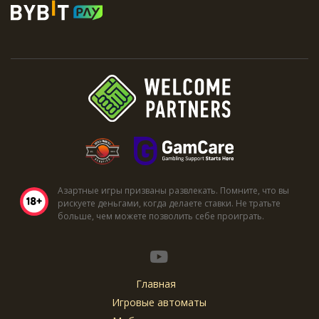
Азартные игры призваны развлекать. Помните, что вы
рискуете деньгами, когда делаете ставки. Не тратьте
больше, чем можете позволить себе проиграть.
Главная
Игровые автоматы