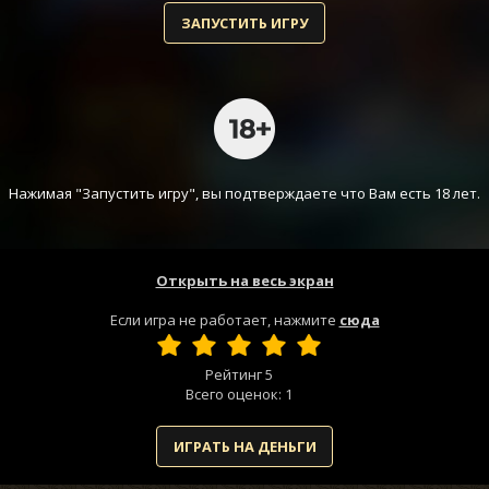
ЗАПУСТИТЬ ИГРУ
Нажимая "Запустить игру", вы подтверждаете что Вам есть 18 лет.
Открыть на весь экран
Если игра не работает, нажмите
сюда
Рейтинг
5
Всего оценок:
1
ИГРАТЬ НА ДЕНЬГИ