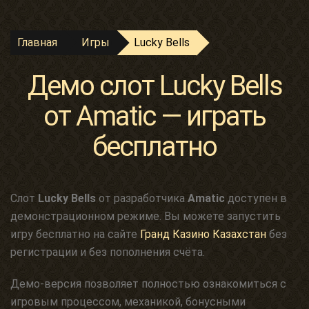
Главная
Игры
Lucky Bells
Демо слот Lucky Bells
от Amatic — играть
бесплатно
Слот
Lucky Bells
от разработчика
Amatic
доступен в
демонстрационном режиме. Вы можете запустить
игру бесплатно на сайте
Гранд Казино Казахстан
без
регистрации и без пополнения счёта.
Демо-версия позволяет полностью ознакомиться с
игровым процессом, механикой, бонусными