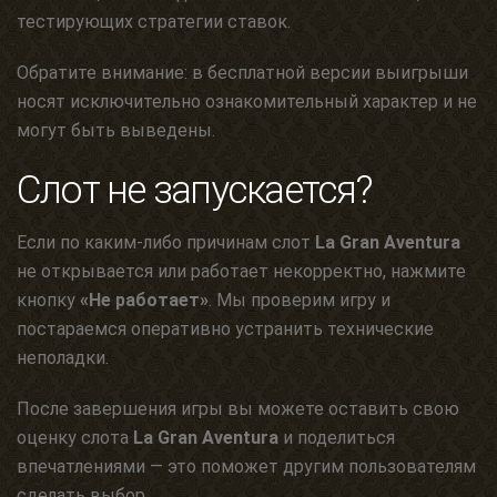
тестирующих стратегии ставок.
Обратите внимание: в бесплатной версии выигрыши
носят исключительно ознакомительный характер и не
могут быть выведены.
Слот не запускается?
Если по каким-либо причинам слот
La Gran Aventura
не открывается или работает некорректно, нажмите
кнопку
«Не работает»
. Мы проверим игру и
постараемся оперативно устранить технические
неполадки.
После завершения игры вы можете оставить свою
оценку слота
La Gran Aventura
и поделиться
впечатлениями — это поможет другим пользователям
сделать выбор.