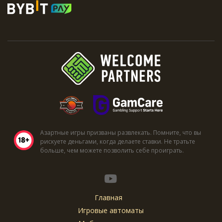
Азартные игры призваны развлекать. Помните, что вы
рискуете деньгами, когда делаете ставки. Не тратьте
больше, чем можете позволить себе проиграть.
Главная
Игровые автоматы