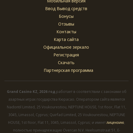
Мобильная версия
Ввод Вывод средств
Бонусы
Отзывы
Контакты
Карта сайта
Официальное зеркало
Регистрация
Скачать
Партнерская программа
Grand Casino KZ, 2026 год
работает в соответствии с законами об
азартных играх государства Кюрасао. Оператором сайта является
Nadontil Limited, 25 Voukourestiou, NEPTUNE HOUSE, 1st floor, Flat 11,
3045, Limassol, Cyprus; Quirfad Limited, 25 Voukourestiou, NEPTUNE
HOUSE, 1st floor, Flat 11, 3045, Limassol, Cyprus; и имеет
лицензию
,
полностью принадлежащую Overcan N.V. Heelsumstraat 51, E-