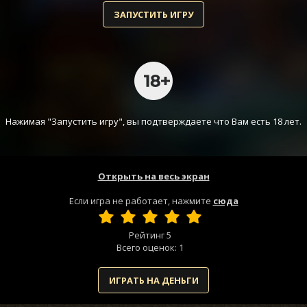
ЗАПУСТИТЬ ИГРУ
Нажимая "Запустить игру", вы подтверждаете что Вам есть 18 лет.
Открыть на весь экран
Если игра не работает, нажмите
сюда
Рейтинг
5
Всего оценок:
1
ИГРАТЬ НА ДЕНЬГИ