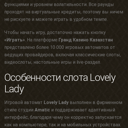
функциями и уровнем волатильности. Все раунды
проходят на виртуальные кредиты, поэтому вы ничем
не рискуете и можете играть в удобном темпе.
Чтобы начать игру, достаточно нажать кнопку
«Играть»
. На платформе
Гранд Казино Казахстан
представлено более 10 000 игровых автоматов от
ведущих провайдеров, включая классические слоты,
видеослоты, настольные игры и live-раздел.
Особенности слота Lovely
Lady
Игровой автомат
Lovely Lady
выполнен в фирменном
стиле студии
Amatic
и поддерживает адаптивный
интерфейс, благодаря чему он корректно запускается
как на компьютере, так и на мобильных устройствах.