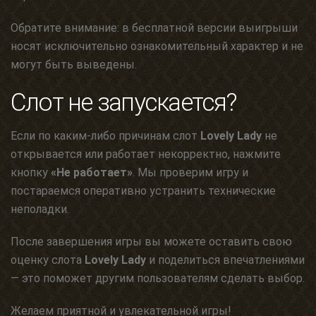
Обратите внимание: в бесплатной версии выигрыши
носят исключительно ознакомительный характер и не
могут быть выведены.
Слот не запускается?
Если по каким-либо причинам слот
Lovely Lady
не
открывается или работает некорректно, нажмите
кнопку
«Не работает»
. Мы проверим игру и
постараемся оперативно устранить технические
неполадки.
После завершения игры вы можете оставить свою
оценку слота
Lovely Lady
и поделиться впечатлениями
— это поможет другим пользователям сделать выбор.
Желаем приятной и увлекательной игры!