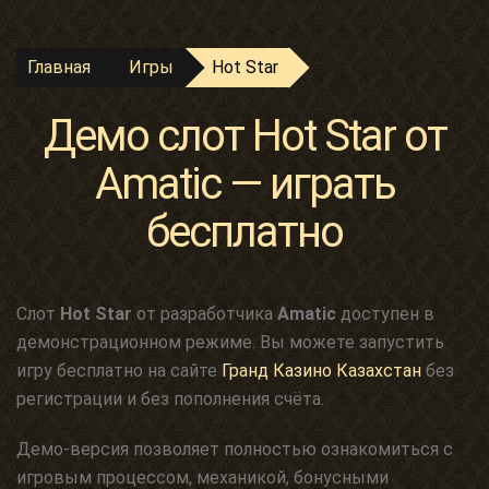
Главная
Игры
Hot Star
Демо слот Hot Star от
Amatic — играть
бесплатно
Слот
Hot Star
от разработчика
Amatic
доступен в
демонстрационном режиме. Вы можете запустить
игру бесплатно на сайте
Гранд Казино Казахстан
без
регистрации и без пополнения счёта.
Демо-версия позволяет полностью ознакомиться с
игровым процессом, механикой, бонусными