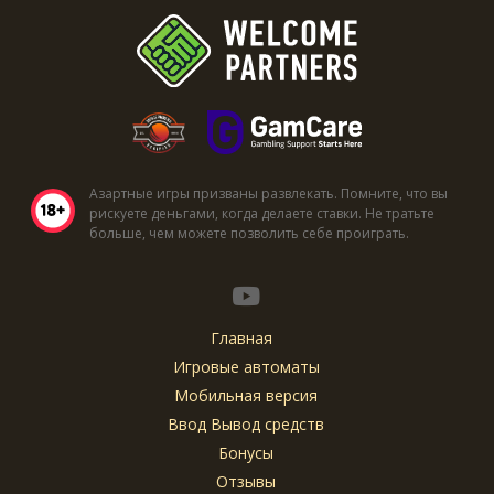
Азартные игры призваны развлекать. Помните, что вы
рискуете деньгами, когда делаете ставки. Не тратьте
больше, чем можете позволить себе проиграть.
Главная
Игровые автоматы
Мобильная версия
Ввод Вывод средств
Бонусы
Отзывы