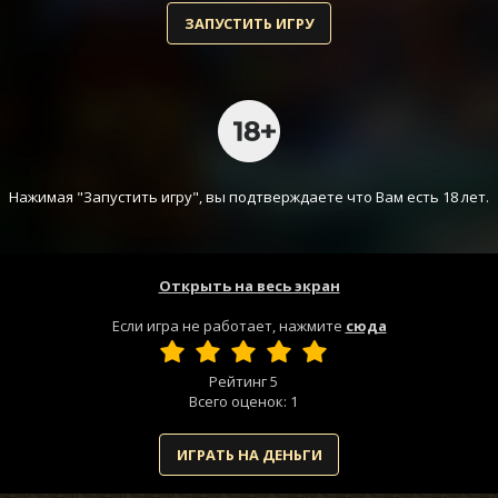
ЗАПУСТИТЬ ИГРУ
Нажимая "Запустить игру", вы подтверждаете что Вам есть 18 лет.
Открыть на весь экран
Если игра не работает, нажмите
сюда
Рейтинг
5
Всего оценок:
1
ИГРАТЬ НА ДЕНЬГИ