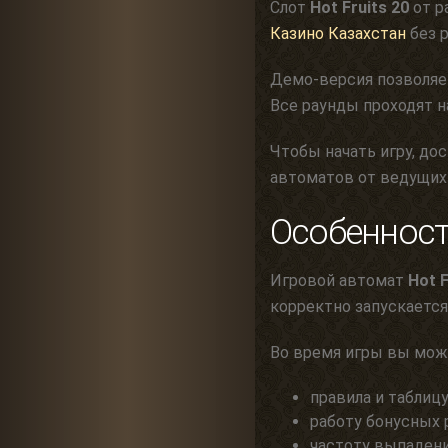
Слот
Hot Fruits 20
от р
Казино Казахстан
без р
Демо-версия позволяе
Все раунды проходят н
Чтобы начать игру, до
автоматов от ведущих 
Особенности
Игровой автомат
Hot F
корректно запускается
Во время игры вы може
правила и таблиц
работу бонусных 
частоту выпаден