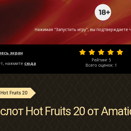
Нажимая "Запустить игру", вы подтверждаете ч
весь экран
Рейтинг
5
ет, нажмите
сюда
Всего оценок:
1
Hot Fruits 20
слот Hot Fruits 20 от Amat