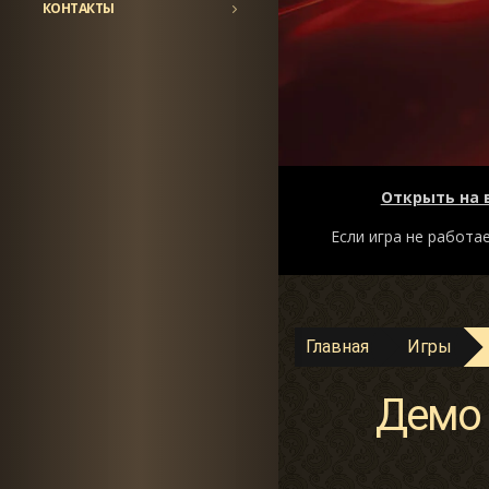
КОНТАКТЫ
Открыть на 
Если игра не работа
Главная
Игры
Демо 