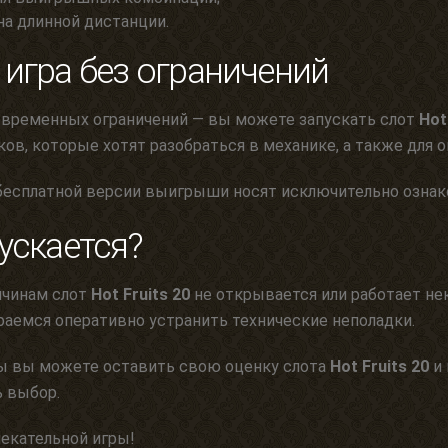
на длинной дистанции.
 игра без ограничений
временных ограничений — вы можете запускать слот
Hot
ков, которые хотят разобраться в механике, а также для
 бесплатной версии выигрыши носят исключительно ознак
ускается?
ичинам слот
Hot Fruits 20
не открывается или работает не
раемся оперативно устранить технические неполадки.
ы вы можете оставить свою оценку слота
Hot Fruits 20
и 
ь выбор.
екательной игры!