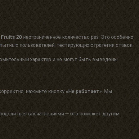
 Fruits 20
неограниченное количество раз. Это особенно
 опытных пользователей, тестирующих стратегии ставок.
омительный характер и не могут быть выведены.
корректно, нажмите кнопку
«Не работает»
. Мы
поделиться впечатлениями — это поможет другим