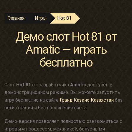
Главная
Игры
Hot 81
Демо слот Hot 81 от
Amatic — играть
бесплатно
Слот
Hot 81
от разработчика
Amatic
доступен в
демонстрационном режиме. Вы можете запустить
игру бесплатно на сайте
Гранд Казино Казахстан
без
регистрации и без пополнения счёта.
Демо-версия позволяет полностью ознакомиться с
игровым процессом, механикой, бонусными