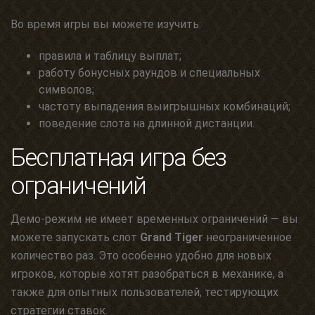
Во время игры вы можете изучить:
правила и таблицу выплат;
работу бонусных раундов и специальных
символов;
частоту выпадения выигрышных комбинаций;
поведение слота на длинной дистанции.
Бесплатная игра без
ограничений
Демо-режим не имеет временных ограничений — вы
можете запускать слот
Grand Tiger
неограниченное
количество раз. Это особенно удобно для новых
игроков, которые хотят разобраться в механике, а
также для опытных пользователей, тестирующих
стратегии ставок.