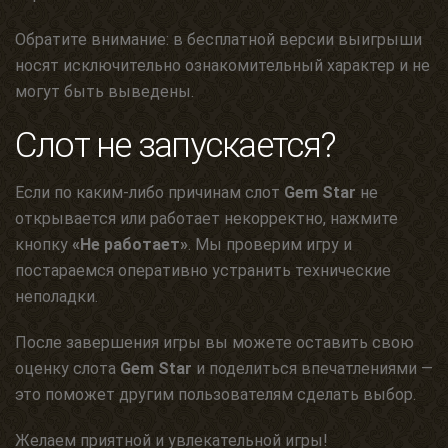
Обратите внимание: в бесплатной версии выигрыши
носят исключительно ознакомительный характер и не
могут быть выведены.
Слот не запускается?
Если по каким-либо причинам слот
Gem Star
не
открывается или работает некорректно, нажмите
кнопку
«Не работает»
. Мы проверим игру и
постараемся оперативно устранить технические
неполадки.
После завершения игры вы можете оставить свою
оценку слота
Gem Star
и поделиться впечатлениями —
это поможет другим пользователям сделать выбор.
Желаем приятной и увлекательной игры!