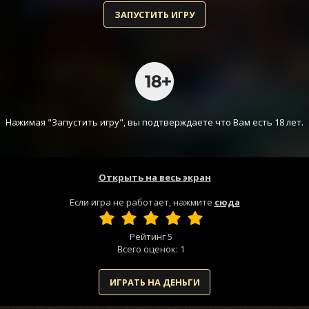
ЗАПУСТИТЬ ИГРУ
Нажимая "Запустить игру", вы подтверждаете что Вам есть 18 лет.
Открыть на весь экран
Если игра не работает, нажмите
сюда
Рейтинг
5
Всего оценок:
1
ИГРАТЬ НА ДЕНЬГИ