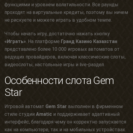
функциями и уровнем волатильности. Все раунды
проходят на виртуальные кредиты, поэтому вы ничем
не рискуете и можете играть в удобном темпе.
Чтобы начать игру, достаточно нажать кнопку
«Играть»
. На платформе
Гранд Казино Казахстан
представлено более 10 000 игровых автоматов от
ведущих провайдеров, включая классические слоты,
видеослоты, настольные игры и live-раздел.
Особенности слота Gem
Star
Игровой автомат
Gem Star
выполнен в фирменном
стиле студии
Amatic
и поддерживает адаптивный
интерфейс, благодаря чему он корректно запускается
как на компьютере, так и на мобильных устройствах.