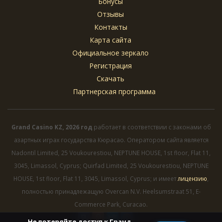
Бонусы
Отзывы
Контакты
Карта сайта
Официальное зеркало
Регистрация
Скачать
Партнерская программа
Grand Casino KZ, 2026 год
работает в соответствии с законами об
азартных играх государства Кюрасао. Оператором сайта является
Nadontil Limited, 25 Voukourestiou, NEPTUNE HOUSE, 1st floor, Flat 11,
3045, Limassol, Cyprus; Quirfad Limited, 25 Voukourestiou, NEPTUNE
HOUSE, 1st floor, Flat 11, 3045, Limassol, Cyprus; и имеет
лицензию
,
полностью принадлежащую Overcan N.V. Heelsumstraat 51, E-
Commerce Park, Curacao.
Не потеряйте доступ к Гранд