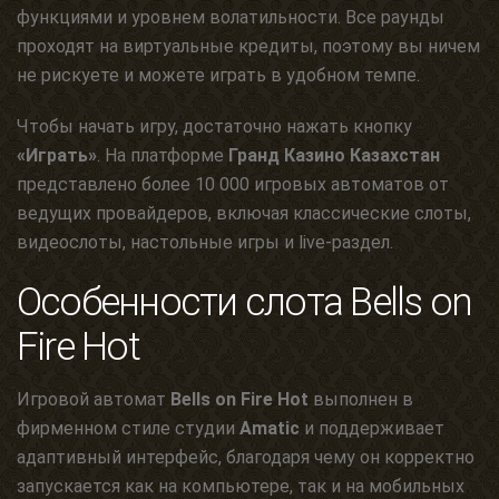
функциями и уровнем волатильности. Все раунды
проходят на виртуальные кредиты, поэтому вы ничем
не рискуете и можете играть в удобном темпе.
Чтобы начать игру, достаточно нажать кнопку
«Играть»
. На платформе
Гранд Казино Казахстан
представлено более 10 000 игровых автоматов от
ведущих провайдеров, включая классические слоты,
видеослоты, настольные игры и live-раздел.
Особенности слота Bells on
Fire Hot
Игровой автомат
Bells on Fire Hot
выполнен в
фирменном стиле студии
Amatic
и поддерживает
адаптивный интерфейс, благодаря чему он корректно
запускается как на компьютере, так и на мобильных