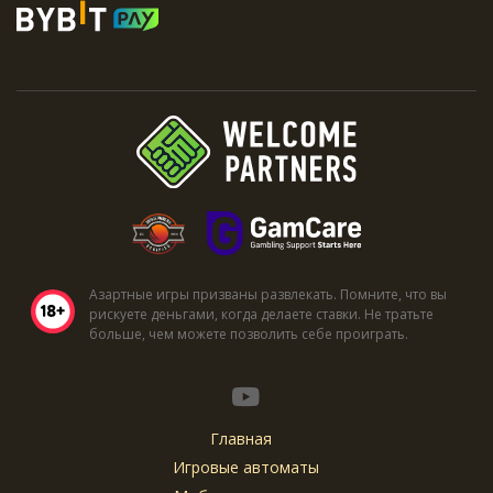
Азартные игры призваны развлекать. Помните, что вы
рискуете деньгами, когда делаете ставки. Не тратьте
больше, чем можете позволить себе проиграть.
Главная
Игровые автоматы