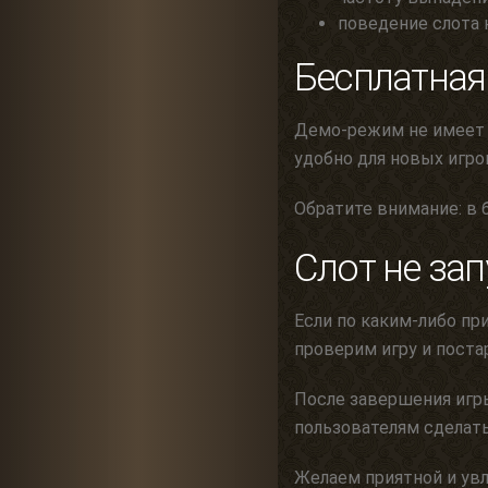
поведение слота 
Бесплатная
Демо-режим не имеет 
удобно для новых игро
Обратите внимание: в
Слот не зап
Если по каким-либо пр
проверим игру и поста
После завершения игр
пользователям сделат
Желаем приятной и увл