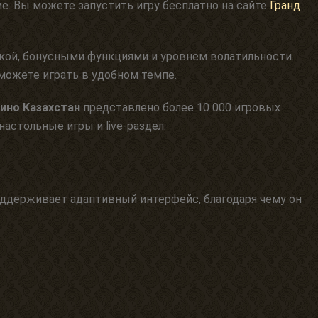
. Вы можете запустить игру бесплатно на сайте
Гранд
кой, бонусными функциями и уровнем волатильности.
можете играть в удобном темпе.
зино Казахстан
представлено более 10 000 игровых
астольные игры и live-раздел.
ддерживает адаптивный интерфейс, благодаря чему он