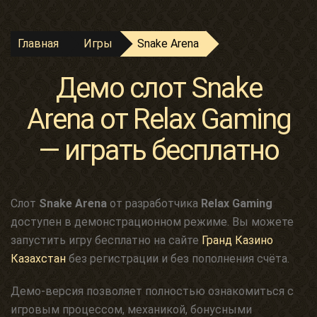
Главная
Игры
Snake Arena
Демо слот Snake
Arena от Relax Gaming
— играть бесплатно
Слот
Snake Arena
от разработчика
Relax Gaming
доступен в демонстрационном режиме. Вы можете
запустить игру бесплатно на сайте
Гранд Казино
Казахстан
без регистрации и без пополнения счёта.
Демо-версия позволяет полностью ознакомиться с
игровым процессом, механикой, бонусными