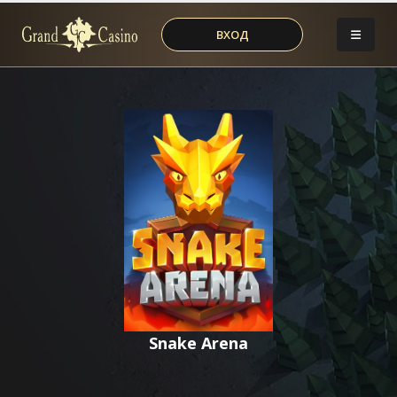
ВХОД
Snake Arena