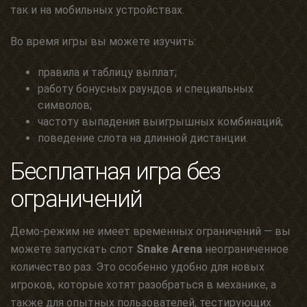
так и на мобильных устройствах.
Во время игры вы можете изучить:
правила и таблицу выплат;
работу бонусных раундов и специальных
символов;
частоту выпадения выигрышных комбинаций;
поведение слота на длинной дистанции.
Бесплатная игра без
ограничений
Демо-режим не имеет временных ограничений — вы
можете запускать слот
Snake Arena
неограниченное
количество раз. Это особенно удобно для новых
игроков, которые хотят разобраться в механике, а
также для опытных пользователей, тестирующих