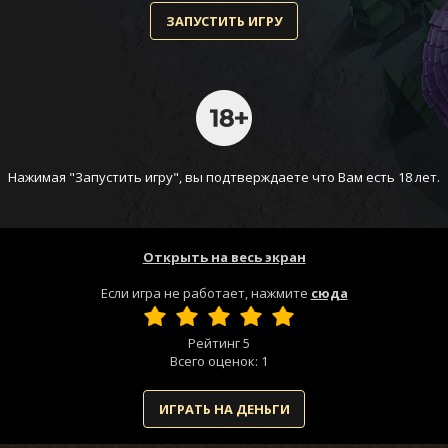
ЗАПУСТИТЬ ИГРУ
Нажимая "Запустить игру", вы подтверждаете что Вам есть 18 лет.
Открыть на весь экран
Если игра не работает, нажмите
сюда
Рейтинг
5
Всего оценок:
1
ИГРАТЬ НА ДЕНЬГИ