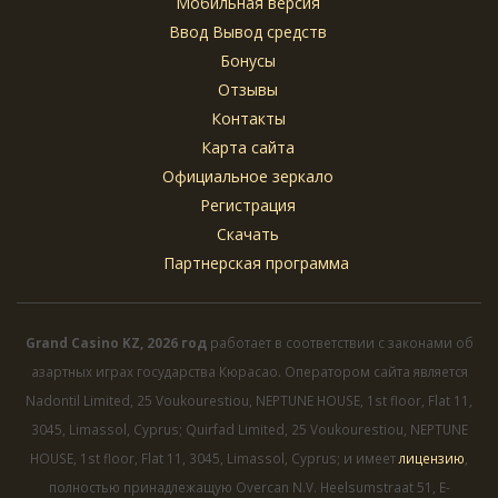
Мобильная версия
Ввод Вывод средств
Бонусы
Отзывы
Контакты
Карта сайта
Официальное зеркало
Регистрация
Скачать
Партнерская программа
Grand Casino KZ, 2026 год
работает в соответствии с законами об
азартных играх государства Кюрасао. Оператором сайта является
Nadontil Limited, 25 Voukourestiou, NEPTUNE HOUSE, 1st floor, Flat 11,
3045, Limassol, Cyprus; Quirfad Limited, 25 Voukourestiou, NEPTUNE
HOUSE, 1st floor, Flat 11, 3045, Limassol, Cyprus; и имеет
лицензию
,
полностью принадлежащую Overcan N.V. Heelsumstraat 51, E-