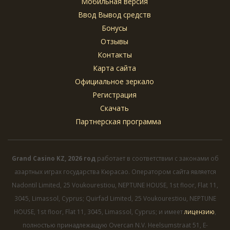
Мобильная версия
Ввод Вывод средств
Бонусы
Отзывы
Контакты
Карта сайта
Официальное зеркало
Регистрация
Скачать
Партнерская программа
Grand Casino KZ, 2026 год
работает в соответствии с законами об
азартных играх государства Кюрасао. Оператором сайта является
Nadontil Limited, 25 Voukourestiou, NEPTUNE HOUSE, 1st floor, Flat 11,
3045, Limassol, Cyprus; Quirfad Limited, 25 Voukourestiou, NEPTUNE
HOUSE, 1st floor, Flat 11, 3045, Limassol, Cyprus; и имеет
лицензию
,
полностью принадлежащую Overcan N.V. Heelsumstraat 51, E-