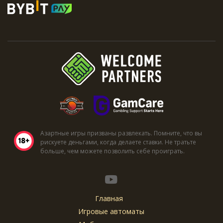
Азартные игры призваны развлекать. Помните, что вы
рискуете деньгами, когда делаете ставки. Не тратьте
больше, чем можете позволить себе проиграть.
Главная
Игровые автоматы