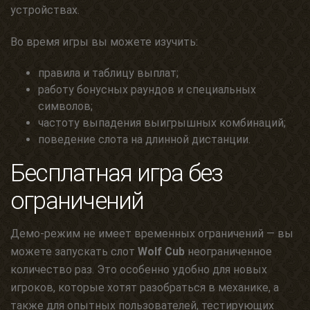
устройствах.
Во время игры вы можете изучить:
правила и таблицу выплат;
работу бонусных раундов и специальных
символов;
частоту выпадения выигрышных комбинаций;
поведение слота на длинной дистанции.
Бесплатная игра без
ограничений
Демо-режим не имеет временных ограничений — вы
можете запускать слот
Wolf Cub
неограниченное
количество раз. Это особенно удобно для новых
игроков, которые хотят разобраться в механике, а
также для опытных пользователей, тестирующих