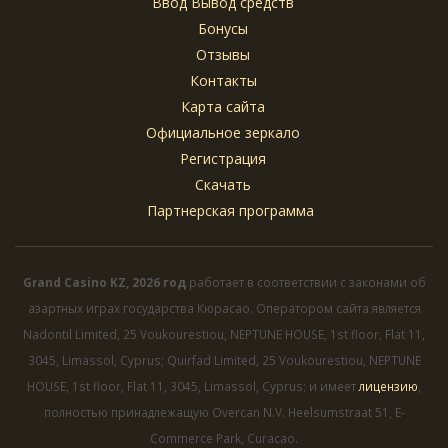
Ввод Вывод средств
Бонусы
Отзывы
Контакты
Карта сайта
Официальное зеркало
Регистрация
Скачать
Партнерская программа
Grand Casino KZ, 2026 год
работает в соответствии с законами об
азартных играх государства Кюрасао. Оператором сайта является
Nadontil Limited, 25 Voukourestiou, NEPTUNE HOUSE, 1st floor, Flat 11,
3045, Limassol, Cyprus; Quirfad Limited, 25 Voukourestiou, NEPTUNE
HOUSE, 1st floor, Flat 11, 3045, Limassol, Cyprus; и имеет
лицензию
,
полностью принадлежащую Overcan N.V. Heelsumstraat 51, E-
Commerce Park, Curacao.