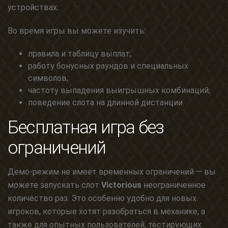
устройствах.
Во время игры вы можете изучить:
правила и таблицу выплат;
работу бонусных раундов и специальных
символов;
частоту выпадения выигрышных комбинаций;
поведение слота на длинной дистанции.
Бесплатная игра без
ограничений
Демо-режим не имеет временных ограничений — вы
можете запускать слот
Victorious
неограниченное
количество раз. Это особенно удобно для новых
игроков, которые хотят разобраться в механике, а
также для опытных пользователей, тестирующих