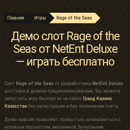
Главная
Игры
Rage of the Seas
Демо слот Rage of the
Seas от NetEnt Deluxe
— играть бесплатно
Слот
Rage of the Seas
от разработчика
NetEnt Deluxe
доступен в демонстрационном режиме. Вы можете
запустить игру бесплатно на сайте
Гранд Казино
Казахстан
без регистрации и без пополнения счёта.
Демо-версия позволяет полностью ознакомиться с
игровым процессом, механикой, бонусными