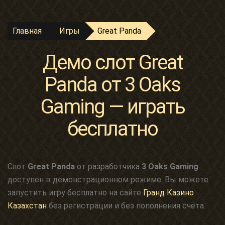
Главная
Игры
Great Panda
Демо слот Great
Panda от 3 Oaks
Gaming — играть
бесплатно
Слот
Great Panda
от разработчика
3 Oaks Gaming
доступен в демонстрационном режиме. Вы можете
запустить игру бесплатно на сайте
Гранд Казино
Казахстан
без регистрации и без пополнения счёта.