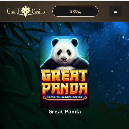
ВХОД
Great Panda