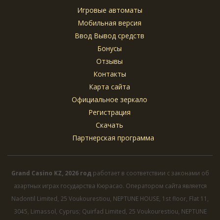
Игровые автоматы
Мобильная версия
Ввод Вывод средств
Бонусы
Отзывы
Контакты
Карта сайта
Официальное зеркало
Регистрация
Скачать
Партнерская программа
Grand Casino KZ, 2026 год
работает в соответствии с законами об
азартных играх государства Кюрасао. Оператором сайта является
Nadontil Limited, 25 Voukourestiou, NEPTUNE HOUSE, 1st floor, Flat 11,
3045, Limassol, Cyprus; Quirfad Limited, 25 Voukourestiou, NEPTUNE