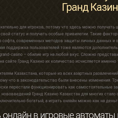
Гранд Кази
кательно для игроков, потому что здесь можно получать 
свой статус и получать особые привилегии. Такие фактор
 софта, современных методов защиты личных данных и 
чная поддержка пользователей тоже являются дополнител
grand-casino – обилие игр на любой вкус. Сложно предста
 на сайте Гранд Казино их количество исчисляется именно
ителям Казахстана, которые из всех азартных развлечен
отому что в законодательство были внесены изменения. Т
чески перестали функционировать как самостоятельные з
х нововведений Гранд Казино Казахстан для многих стало
лючительно богатый, а играть онлайн можно как на деньги
ь онлайн в игровые автоматы 