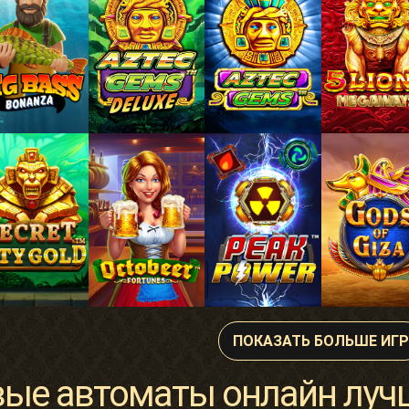
ПОКАЗАТЬ БОЛЬШЕ ИГР
ые автоматы онлайн луч