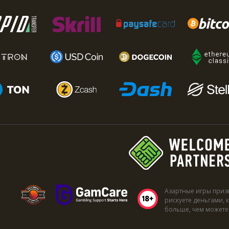
Азартные игры призв
рискуете деньгами, к
больше, чем можете 