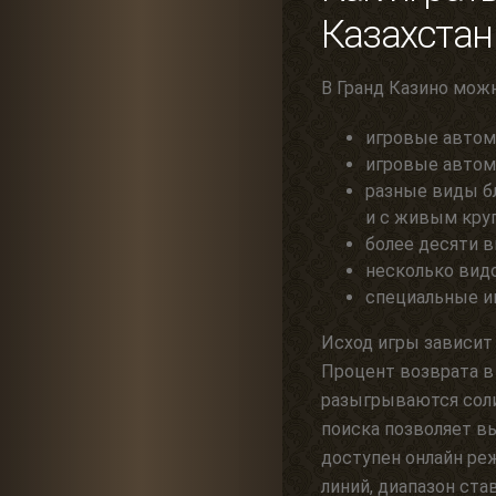
Казахстан
В Гранд Казино можн
игровые автом
игровые автом
разные виды бл
и с живым кру
более десяти в
несколько видо
специальные игр
Исход игры зависит 
Процент возврата в
разыгрываются соли
поиска позволяет в
доступен онлайн ре
линий, диапазон ст